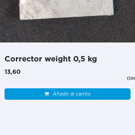
Corrector weight 0,5 kg
13,60
(im
Añadir al carrito