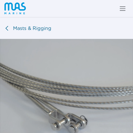
Ir al contenido
Masts & Rigging