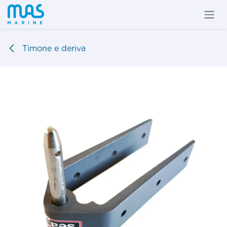
Passa al contenuto
Timone e deriva