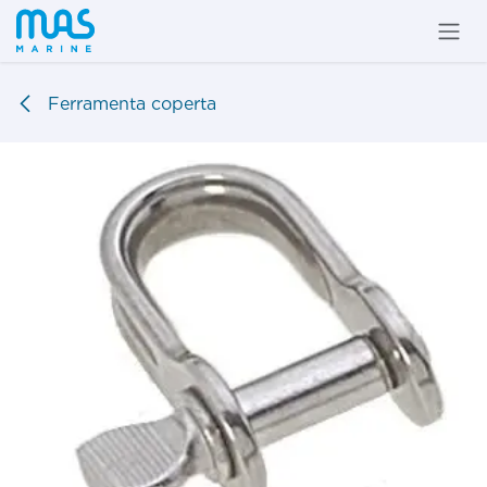
Passa al contenuto
Ferramenta coperta