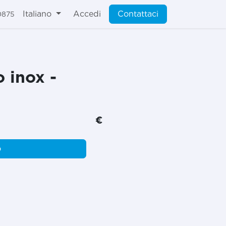
Italiano
Accedi
Contattaci
0875
o inox -
€
o