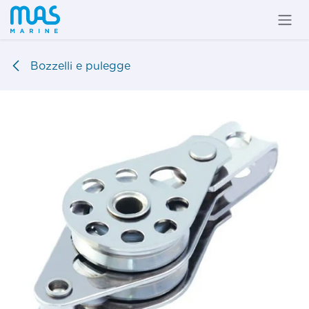
Passa al contenuto
Bozzelli e pulegge