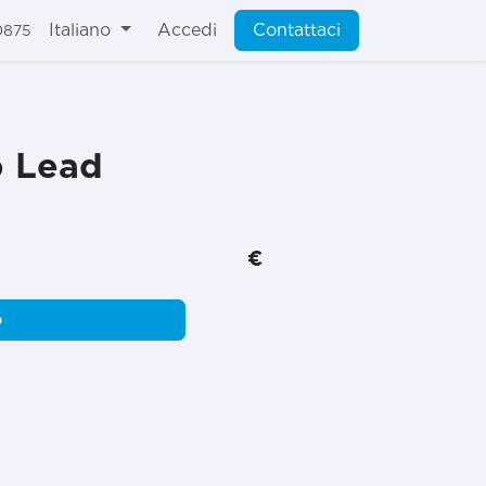
Italiano
Accedi
Contattaci
0875
b Lead
€
o