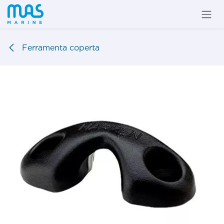
Passa al contenuto
Ferramenta coperta