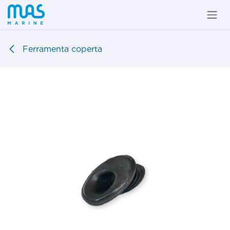
Passa al contenuto
Ferramenta coperta