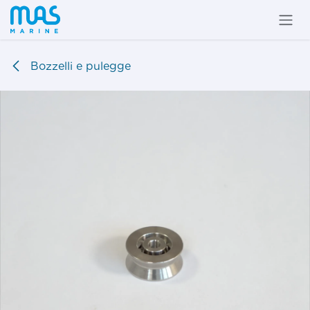
Passa al contenuto
Bozzelli e pulegge