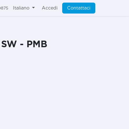
Italiano
Accedi
Contattaci
0875
r SW - PMB